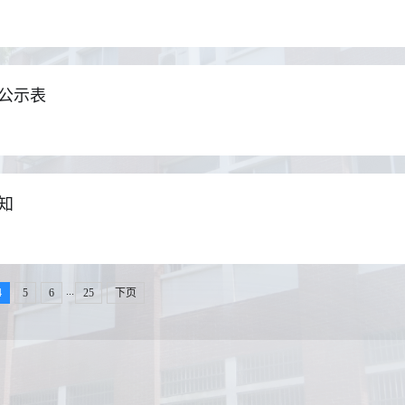
况公示表
知
...
4
5
6
25
下页