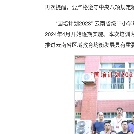
再次提醒，要严格遵守中央八项规定
“国培计划2023”-云南省级
2024年4月开始逐期实施。本次培
推进云南省区域教育均衡发展具有重