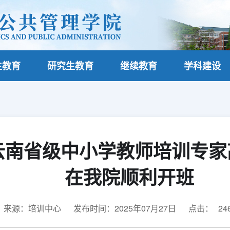
生教育
研究生教育
继续教育
学科建设
”-云南省级中小学教师培训专
在我院顺利开班
来源：培训中心
发布时间：2025年07月27日
点击：
24