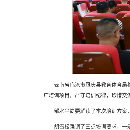
云南省临沧市凤庆县教育体育局
广培训项目，严守培训纪律，珍惜交
邹水平简要解读了本次培训方案
胡雪松强调了三点培训要求，一