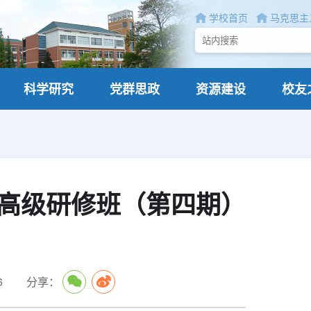
学校首页
马克思主
科学研究
党群思政
资源建设
校友
家高级研修班（第四期）
6
分享：