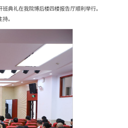
期）开班典礼在我院博后楼四楼报告厅顺利举行。
主持。