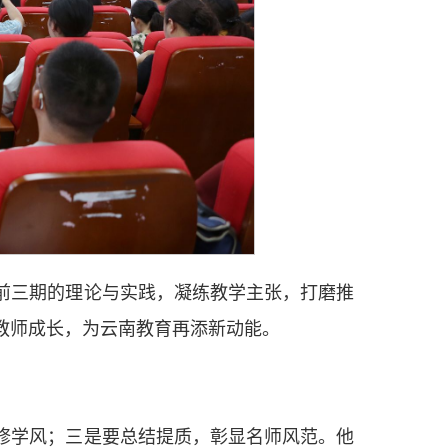
前三期的理论与实践，凝练教学主张，打磨推
教师成长，为云南教育再添新动能。
修学风；三是要总结提质，彰显名师风范。他