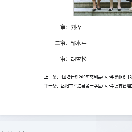
一审：刘操
二审：邹水平
三审：胡雪松
上一条：
“国培计划2025”慈利县中小学党组
下一条：
岳阳市平江县第一学区中小学德育管理