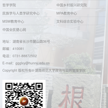
哲学学院
中国乡村振兴研究院
民族学与人类学研究中心
MPA教育中心
MSW教育中心
文科综合实验中心
中国全民健心网
地址：湖南省长沙市麓山路36号
邮编：410081
电话：0731-88872502
E-mail：ggglxy@hunnu.edu.cn
Copyright 版权所有© 湖南师范大学政治与公共管理学院